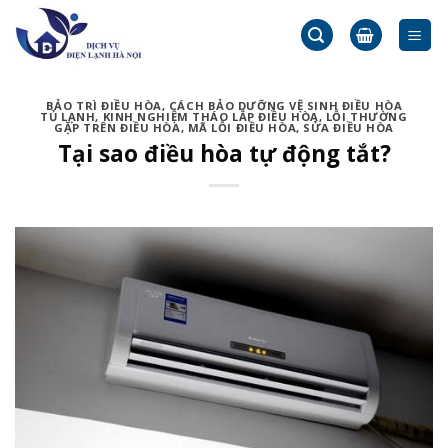
Skip
to
content
BẢO TRÌ ĐIỀU HÒA
,
CÁCH BẢO DƯỠNG VỆ SINH ĐIỀU HÒA
TỦ LẠNH
,
KINH NGHIỆM THÁO LẮP ĐIỀU HÒA
,
LỖI THƯỜNG
GẶP TRÊN ĐIỀU HÒA
,
MÃ LỖI ĐIỀU HÒA
,
SỬA ĐIỀU HÒA
Tại sao điều hòa tự động tắt?