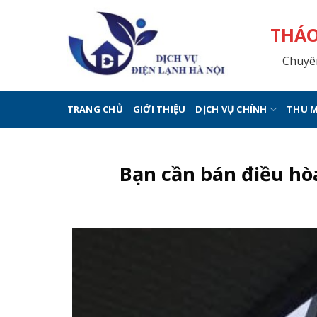
Skip
to
THÁO
content
Chuyên
TRANG CHỦ
GIỚI THIỆU
DỊCH VỤ CHÍNH
THU M
Bạn cần bán điều hò