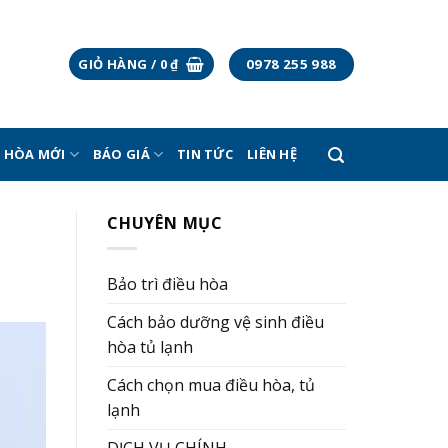
0978 255 988
GIỎ HÀNG /
0
₫
U HÒA MỚI
BÁO GIÁ
TIN TỨC
LIÊN HỆ
CHUYÊN MỤC
Bảo trì điều hòa
Cách bảo dưỡng vệ sinh điều
hòa tủ lạnh
Cách chọn mua điều hòa, tủ
lạnh
DỊCH VỤ CHÍNH