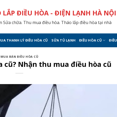
 LẮP ĐIỀU HÒA - ĐIỆN LẠNH HÀ NỘI
 Sửa chữa. Thu mua điều hòa. Tháo lắp điều hòa tại nhà
UA THANH LÝ ĐIỀU HÒA CŨ
SỬA TỦ LẠNH
ĐIỀU HÒA CŨ
ĐIỀ
MUA BÁN ĐIỀU HÒA CŨ
a cũ? Nhận thu mua điều hòa cũ