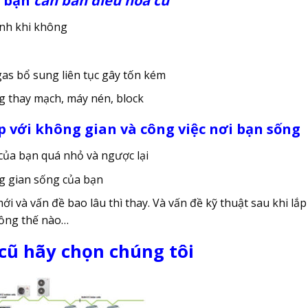
 bạn
cần bán điều hòa cũ
ạnh khi không
s bổ sung liên tục gây tốn kém
g thay mạch, máy nén, block
p với không gian và công việc nơi bạn sống
ủa bạn quá nhỏ và ngược lại
g gian sống của bạn
i và vấn đề bao lâu thì thay. Và vấn đề kỹ thuật sau khi lắ
đồng thế nào…
cũ hãy chọn chúng tôi