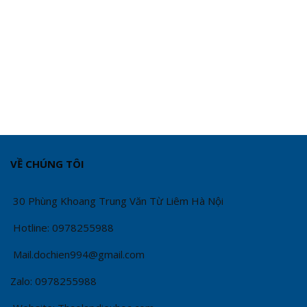
VỀ CHÚNG TÔI
30 Phùng Khoang Trung Văn Từ Liêm Hà Nội
Hotline: 0978255988
Mail.dochien994@gmail.com
Zalo: 0978255988