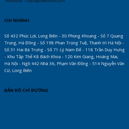
Website: Thaolapdieuhoa.com
CHI NHÁNH
Số 432 Phúc Lợi, Long Biên - 30 Phùng Khoang - Số 7 Quang
Trung, Hà Đông - Số 198 Phan Trọng Tuệ, Thanh trì Hà Nội -
Số 31 Hai Bà Trưng - Số 71 Lý Nam Đế - 118 Trần Duy Hưng
- Khu Tập Thể K8 Bách Khoa - 120 Kim Giang, Hoàng Mai,
Hà Nội - Ngõ 442 Nhà 36, Phạm Văn Đồng - 514 Nguyễn Văn
Cừ, Long Biên
BẢN ĐỒ CHỈ ĐƯỜNG