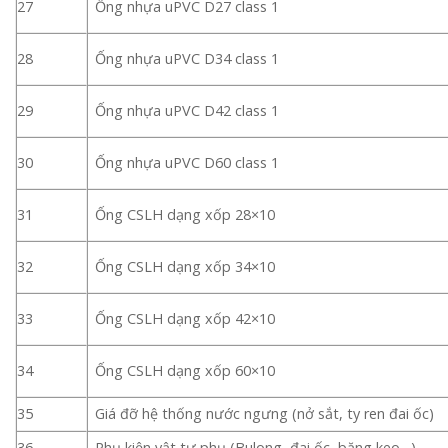
27
Ống nhựa uPVC D27 class 1
28
Ống nhựa uPVC D34 class 1
29
Ống nhựa uPVC D42 class 1
30
Ống nhựa uPVC D60 class 1
31
Ống CSLH dạng xốp 28×10
32
Ống CSLH dạng xốp 34×10
33
Ống CSLH dạng xốp 42×10
34
Ống CSLH dạng xốp 60×10
35
Giá đỡ hệ thống nước ngưng (nở sắt, ty ren đai ốc)
36
Phụ kiện vật tư phụ (Bulong, đai ốc, băng keo…)