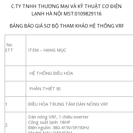
C.TY TNHH THƯƠNG MẠI VÀ KỸ THUẬT CƠ ĐIỆN
LẠNH HÀ NỘI MST:0109829116
BẢNG BÁO GIÁ SƠ BỘ THAM KHẢO HỆ THỐNG VRF
No.
STT
ITEM – HẠNG MỤC
HỆ THỐNG ĐIỀU HÒA
PHẦN THIẾT BỊ
1
ĐIỀU HÒA TRUNG TÂM DÀN NÓNG VRF
Dàn nóng VRF, 1 chiều inverter
Công suất lạnh: 18HP
2
Điện nguồn: 380-415V/3P/50Hz
Model: NAU-D504DN1