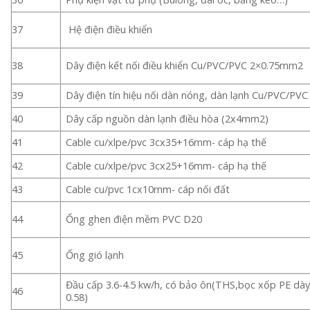
37
Hệ điện điều khiển
38
Dây điện kết nối điều khiển Cu/PVC/PVC 2×0.75mm2
39
Dây điện tín hiệu nối dàn nóng, dàn lạnh Cu/PVC/PV
40
Dây cấp nguồn dàn lạnh điều hòa (2x4mm2)
41
Cable cu/xlpe/pvc 3cx35+16mm- cáp hạ thế
42
Cable cu/xlpe/pvc 3cx25+16mm- cáp hạ thế
43
Cable cu/pvc 1cx10mm- cáp nối đất
44
Ống ghen điện mềm PVC D20
45
Ống gió lạnh
Đầu cấp 3.6-4.5 kw/h, có bảo ôn(THS,bọc xốp PE dà
46
0.58)