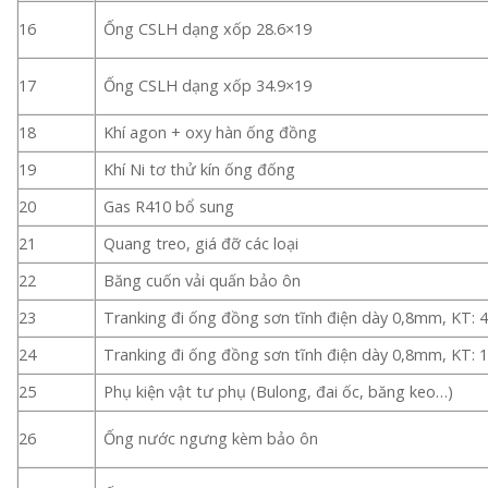
16
Ống CSLH dạng xốp 28.6×19
17
Ống CSLH dạng xốp 34.9×19
18
Khí agon + oxy hàn ống đồng
19
Khí Ni tơ thử kín ống đống
20
Gas R410 bổ sung
21
Quang treo, giá đỡ các loại
22
Băng cuốn vải quấn bảo ôn
23
Tranking đi ống đồng sơn tĩnh điện dày 0,8mm, KT: 
24
Tranking đi ống đồng sơn tĩnh điện dày 0,8mm, KT: 
25
Phụ kiện vật tư phụ (Bulong, đai ốc, băng keo…)
26
Ống nước ngưng kèm bảo ôn