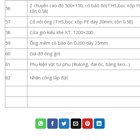
Z chuyển cao độ 500×150, có bảo ôn(THS,bọc xốp 
56
tôn 0.58)
57
Cổ nối ống (THS,bọc xốp PE dày 20mm; tôn 0.58)
58
Cửa gió kiểu khe KT: 1200×200
59
Ống mềm có bảo ôn D200 dày 25mm
60
Giá đỡ ống gió
61
Phụ kiện vật tư phụ (Bulong, đai ốc, băng keo…)
62
Nhân công lắp đặt