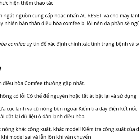
hực hiện thêm thao tác
ách ngắt nguồn cung cấp hoặc nhấn AC RESET và cho máy lạn
Tuy nhiên bản thân điều hòa comfee bị lỗi nên đa phần sẽ n
hòa comfee
uy tín để xác định chính xác tình trạng bệnh và 
e
ên điều hòa Comfee thường gặp nhất.
ông có lỗi Có thể để nguyên hoặc tắt át bật lại và sử dụng
iữa cục lạnh và cũ nóng bên ngoài Kiểm tra dây điện kết nối,
i đặt lại dữ liệu ở dàn lạnh điều hòa.
 nóng khác công xuất, khác modell Kiểm tra công suất của 
 khi model sai và lẫn lộn khi vận chuyển