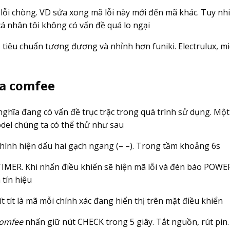
lỗi chòng. VD sửa xong mã lỗi này mới đến mã khác. Tuy nhi
cá nhân tôi không có vấn đề quá lo ngại
ó tiêu chuẩn tương đương và nhỉnh hơn funiki. Electrulux, mi
òa comfee
hĩa đang có vấn đề trục trặc trong quá trình sử dụng. Một
del chúng ta có thể thử như sau
hình hiện dấu hai gạch ngang (– –). Trong tầm khoảng 6s
TIMER. Khi nhấn điều khiển sẽ hiện mã lỗi và đèn báo POWE
 tín hiệu
 tít là mã mỗi chính xác đang hiển thị trên mặt điều khiển
comfee
nhấn giữ nút CHECK trong 5 giây. Tắt nguồn, rút pin