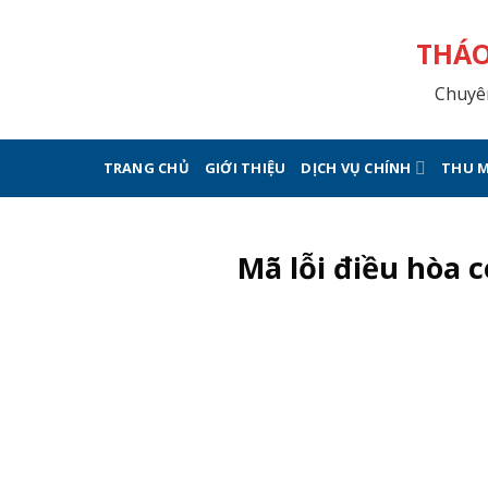
Skip
to
THÁO
content
Chuyên
TRANG CHỦ
GIỚI THIỆU
DỊCH VỤ CHÍNH
THU M
Mã lỗi điều hòa 