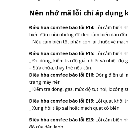
Nên nhớ mã lỗi chỉ áp dụng 
Điều hòa comfee báo lỗi E14:
Lỗi cảm biến n
biến đầu ruồi nhưng đôi khi cảm biến dàn đồ
_ Nếu cảm biến tốt phần còn lại thuộc về mạch 
Điều hòa comfee báo lỗi E15:
Lỗi cảm biến nh
_ Đo dòng, kiểm tra độ giải nhiệt và nhiệt độ 
– Sửa chữa, thay thế nếu cần.
Điều hòa comfee báo lỗi E16:
Dòng điện tải m
trạng máy nén
_ Kiểm tra dòng, gas, mức độ tụt hơi, ic công s
Điều hòa comfee báo lỗi E19:
Lỗi quạt khối t
_ Xung hồi tiếp sai hoặc mạch quạt có biến
Điều hòa comfee báo lỗi E23:
Lỗi cảm biến nh
độ của dàn lạnh.