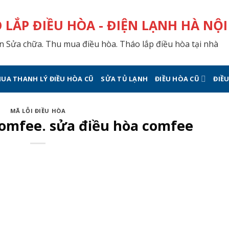
 LẮP ĐIỀU HÒA - ĐIỆN LẠNH HÀ NỘI
 Sửa chữa. Thu mua điều hòa. Tháo lắp điều hòa tại nhà
UA THANH LÝ ĐIỀU HÒA CŨ
SỬA TỦ LẠNH
ĐIỀU HÒA CŨ
ĐIỀ
MÃ LỖI ĐIỀU HÒA
comfee. sửa điều hòa comfee