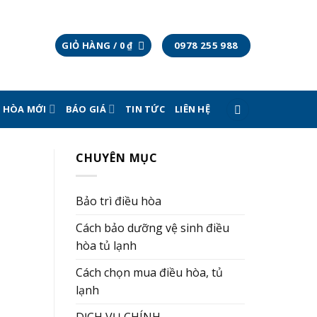
0978 255 988
GIỎ HÀNG /
0
₫
U HÒA MỚI
BÁO GIÁ
TIN TỨC
LIÊN HỆ
CHUYÊN MỤC
Bảo trì điều hòa
Cách bảo dưỡng vệ sinh điều
hòa tủ lạnh
Cách chọn mua điều hòa, tủ
lạnh
DỊCH VỤ CHÍNH