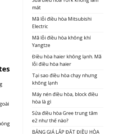
Sửa điều hòa York không làm
mát
Mã lỗi điều hòa Mitsubishi
Electric
Mã lỗi điều hòa không khí
Yangtze
Điều hòa haier không lạnh. Mã
lỗi điều hòa haier
tes
Tại sao điều hòa chạy nhưng
không lạnh
g
Máy nén điều hòa, block điều
hòa là gì
goài
Sửa điều hòa Gree trung tâm
e2 như thế nào?
 nóng
BẢNG GIÁ LẮP ĐẶT ĐIỀU HÒA