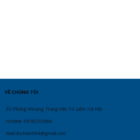
VỀ CHÚNG TÔI
30 Phùng Khoang Trung Văn Từ Liêm Hà Nội
Hotline: 0978255988
Mail.dochien994@gmail.com