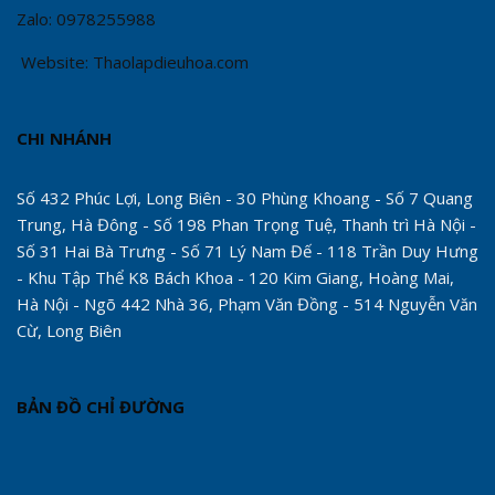
Zalo: 0978255988
Website: Thaolapdieuhoa.com
CHI NHÁNH
Số 432 Phúc Lợi, Long Biên - 30 Phùng Khoang - Số 7 Quang
Trung, Hà Đông - Số 198 Phan Trọng Tuệ, Thanh trì Hà Nội -
Số 31 Hai Bà Trưng - Số 71 Lý Nam Đế - 118 Trần Duy Hưng
- Khu Tập Thể K8 Bách Khoa - 120 Kim Giang, Hoàng Mai,
Hà Nội - Ngõ 442 Nhà 36, Phạm Văn Đồng - 514 Nguyễn Văn
Cừ, Long Biên
BẢN ĐỒ CHỈ ĐƯỜNG