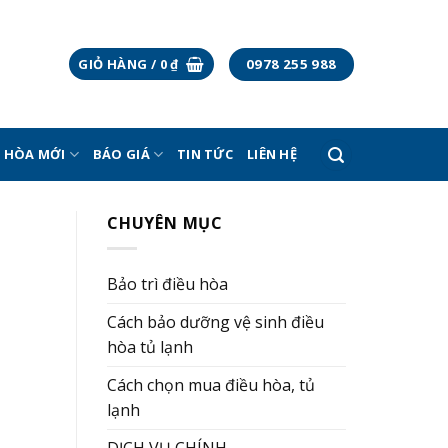
0978 255 988
GIỎ HÀNG /
0
₫
U HÒA MỚI
BÁO GIÁ
TIN TỨC
LIÊN HỆ
CHUYÊN MỤC
Bảo trì điều hòa
Cách bảo dưỡng vệ sinh điều
hòa tủ lạnh
Cách chọn mua điều hòa, tủ
lạnh
DỊCH VỤ CHÍNH