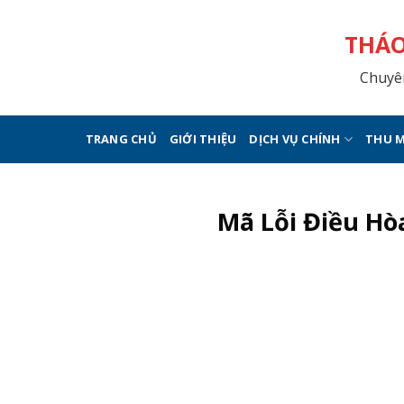
Skip
to
THÁO
content
Chuyên
TRANG CHỦ
GIỚI THIỆU
DỊCH VỤ CHÍNH
THU M
Mã Lỗi Điều Hòa