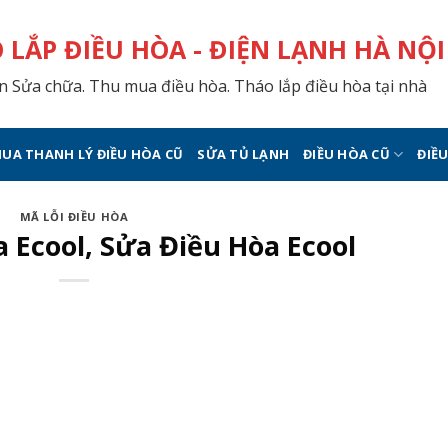
 LẮP ĐIỀU HÒA - ĐIỆN LẠNH HÀ NỘI
 Sửa chữa. Thu mua điều hòa. Tháo lắp điều hòa tại nhà
UA THANH LÝ ĐIỀU HÒA CŨ
SỬA TỦ LẠNH
ĐIỀU HÒA CŨ
ĐIỀ
MÃ LỖI ĐIỀU HÒA
 Ecool, Sửa Điều Hòa Ecool