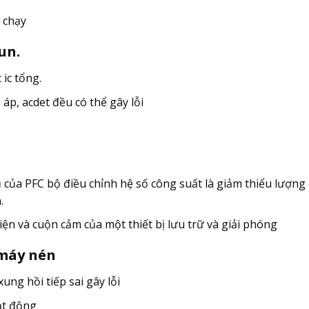
t chạy
un.
ic tổng.
áp, acdet đều có thể gây lỗi
ụ của PFC bộ điều chỉnh hệ số công suất là giảm thiểu lượng
.
ện và cuộn cảm của một thiết bị lưu trữ và giải phóng
 máy nén
xung hồi tiếp sai gây lỗi
ạt động