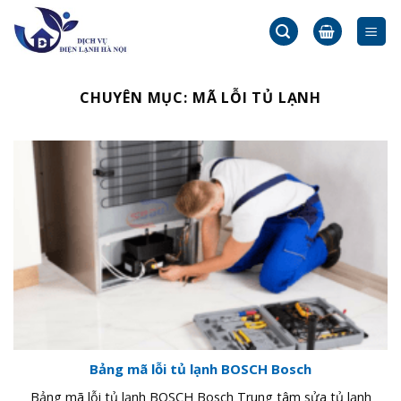
Skip
to
content
CHUYÊN MỤC:
MÃ LỖI TỦ LẠNH
Bảng mã lỗi tủ lạnh BOSCH Bosch
Bảng mã lỗi tủ lạnh BOSCH Bosch Trung tâm sửa tủ lạnh