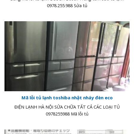
0978.255.988 Sửa tủ
Mã lỗi tủ lạnh toshiba nhật nháy đèn eco
ĐIỆN LẠNH HÀ NỘI SỬA CHỮA TẤT CẢ CÁC LOẠI TỦ
0978255988 Mã lỗi tủ