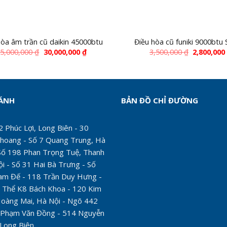
hòa âm trần cũ daikin 45000btu
Điều hòa cũ funiki 9000btu
5,000,000
₫
30,000,000
₫
3,500,000
₫
2,800,00
HÁNH
BẢN ĐỒ CHỈ ĐƯỜNG
 Phúc Lợi, Long Biên - 30
hoang - Số 7 Quang Trung, Hà
Số 198 Phan Trọng Tuệ, Thanh
ội - Số 31 Hai Bà Trưng - Số
am Đế - 118 Trần Duy Hưng -
 Thể K8 Bách Khoa - 120 Kim
Hoàng Mai, Hà Nội - Ngõ 442
 Phạm Văn Đồng - 514 Nguyễn
 Long Biên