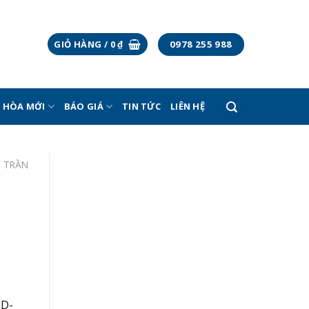
0978 255 988
GIỎ HÀNG /
0
₫
U HÒA MỚI
BÁO GIÁ
TIN TỨC
LIÊN HỆ
O TRẦN
CD-