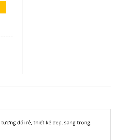
-36CRN1-R số lượng
ương đối rẻ, thiết kế đẹp, sang trọng.