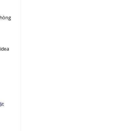
phòng
idea
ặt