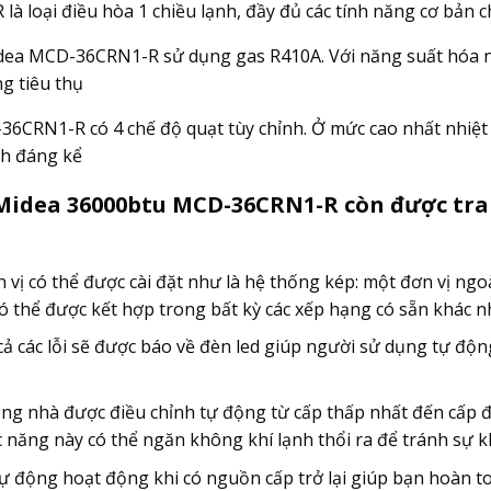
 loại điều hòa 1 chiều lạnh, đầy đủ các tính năng cơ bản 
dea MCD-36CRN1-R sử dụng gas R410A. Với năng suất hóa nh
g tiêu thụ
6CRN1-R có 4 chế độ quạt tùy chỉnh. Ở mức cao nhất nhiệt 
nh đáng kể
 Midea 36000btu MCD-36CRN1-R còn được tra
 vị có thể được cài đặt như là hệ thống kép: một đơn vị ngoà
có thể được kết hợp trong bất kỳ các xếp hạng có sẵn khác n
cả các lỗi sẽ được báo về đèn led giúp người sử dụng tự độn
ng nhà được điều chỉnh tự động từ cấp thấp nhất đến cấp độ 
 năng này có thể ngăn không khí lạnh thổi ra để tránh sự 
ự động hoạt động khi có nguồn cấp trở lại giúp bạn hoàn toà