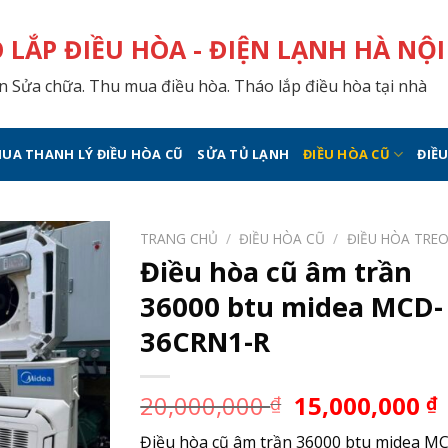
 LẮP ĐIỀU HÒA - ĐIỆN LẠNH HÀ NỘI
 Sửa chữa. Thu mua điều hòa. Tháo lắp điều hòa tại nhà
UA THANH LÝ ĐIỀU HÒA CŨ
SỬA TỦ LẠNH
ĐIỀU HÒA CŨ
ĐIỀ
TRANG CHỦ
/
ĐIỀU HÒA CŨ
/
ĐIỀU HÒA TRE
Điều hòa cũ âm trần
36000 btu midea MCD-
36CRN1-R
20,000,000
15,000,000
₫
₫
Điều hòa cũ âm trần 36000 btu midea M