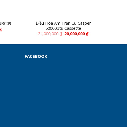
Điều Hòa Âm Trần Cũ Casper
Máy 
 SBC09
50000btu Cassette
0
₫
24,000,000
₫
20,000,000
₫
FACEBOOK