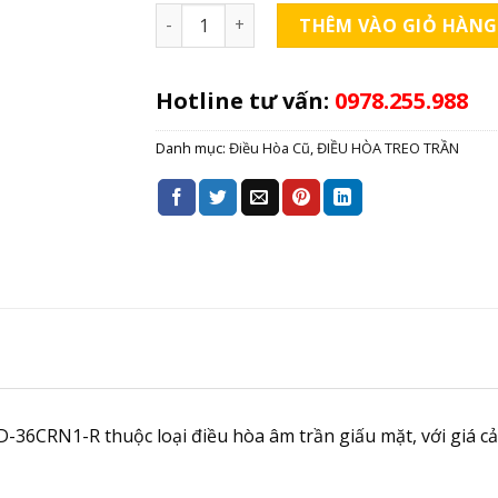
Điều hòa cũ âm trần 36000 btu midea MCD
THÊM VÀO GIỎ HÀNG
Hotline tư vấn:
0978.255.988
Danh mục:
Điều Hòa Cũ
,
ĐIỀU HÒA TREO TRẦN
36CRN1-R thuộc loại điều hòa âm trần giấu mặt, với giá cả t