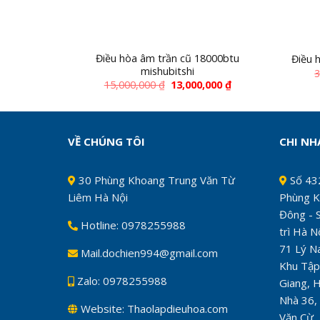
Điều hòa âm trần cũ 18000btu
Điều 
mishubitshi
3
15,000,000
₫
13,000,000
₫
VỀ CHÚNG TÔI
CHI N
30 Phùng Khoang Trung Văn Từ
Số 432
Liêm Hà Nội
Phùng K
Đông - 
Hotline: 0978255988
trì Hà N
71 Lý N
Mail.dochien994@gmail.com
Khu Tập
Zalo: 0978255988
Giang, 
Nhà 36,
Website: Thaolapdieuhoa.com
Văn Cừ,