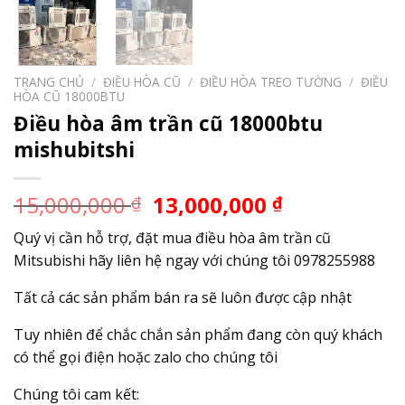
TRANG CHỦ
/
ĐIỀU HÒA CŨ
/
ĐIỀU HÒA TREO TƯỜNG
/
ĐIỀU
HÒA CŨ 18000BTU
Điều hòa âm trần cũ 18000btu
mishubitshi
15,000,000
13,000,000
₫
₫
Quý vị cần hỗ trợ, đặt mua điều hòa âm trần cũ
Mitsubishi hãy liên hệ ngay với chúng tôi 0978255988
Tất cả các sản phẩm bán ra sẽ luôn được cập nhật
Tuy nhiên để chắc chắn sản phẩm đang còn quý khách
có thể gọi điện hoặc zalo cho chúng tôi
Chúng tôi cam kết: