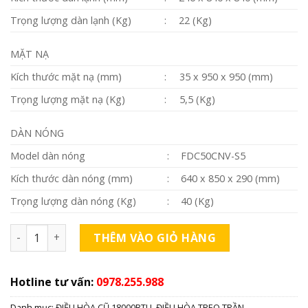
Trọng lượng dàn lạnh (Kg)
:
22 (Kg)
MẶT NẠ
Kích thước mặt nạ (mm)
:
35 x 950 x 950 (mm)
Trọng lượng mặt nạ (Kg)
:
5,5 (Kg)
DÀN NÓNG
Model dàn nóng
:
FDC50CNV-S5
Kích thước dàn nóng (mm)
:
640 x 850 x 290 (mm)
Trọng lượng dàn nóng (Kg)
:
40 (Kg)
Điều hòa âm trần cũ 18000btu mishubitshi số lượng
THÊM VÀO GIỎ HÀNG
Hotline tư vấn:
0978.255.988
Danh mục:
ĐIỀU HÒA CŨ 18000BTU
,
ĐIỀU HÒA TREO TRẦN