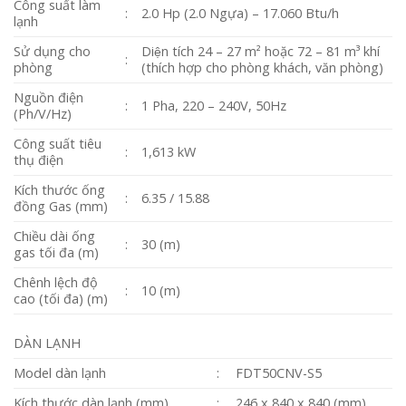
Công suất làm
:
2.0 Hp (2.0 Ngựa) – 17.060 Btu/h
lạnh
Sử dụng cho
Diện tích 24 – 27 m² hoặc 72 – 81 m³ khí
:
phòng
(thích hợp cho phòng khách, văn phòng)
Nguồn điện
:
1 Pha, 220 – 240V, 50Hz
(Ph/V/Hz)
Công suất tiêu
:
1,613 kW
thụ điện
Kích thước ống
:
6.35 / 15.88
đồng Gas (mm)
Chiều dài ống
:
30 (m)
gas tối đa (m)
Chênh lệch độ
:
10 (m)
cao (tối đa) (m)
DÀN LẠNH
Model dàn lạnh
:
FDT50CNV-S5
Kích thước dàn lạnh (mm)
:
246 x 840 x 840 (mm)