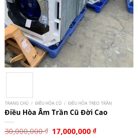
TRANG CHỦ
/
ĐIỀU HÒA CŨ
/
ĐIỀU HÒA TREO TRẦN
Điều Hòa Âm Trần Cũ Đời Cao
30,000,000
17,000,000
₫
₫