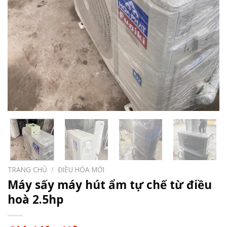
TRANG CHỦ
/
ĐIỀU HÒA MỚI
Máy sấy máy hút ẩm tự chế từ điều
hoà 2.5hp